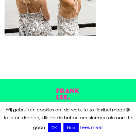
Wij gebruiken cookies om de website zo flexibel mogelijk
© Frank Lee |
hallo@franklee.nl
|
Privacyverklaring
te laten draaien, klik op de button om hiermee akkoord te
gaan
Lees meer
OK
Nee